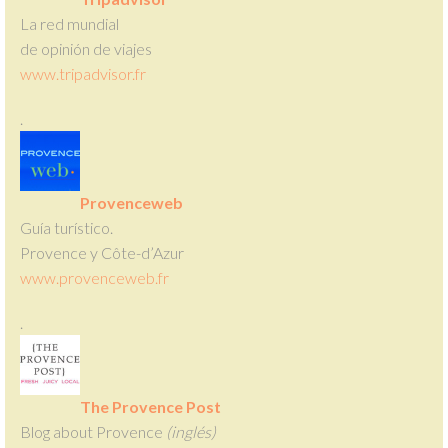
La red mundial
de opinión de viajes
www.tripadvisor.fr
.
Provenceweb
Guía turístico.
Provence y Côte-d’Azur
www.provenceweb.fr
.
The Provence Post
Blog about Provence
(inglés)