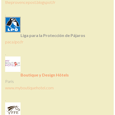
theprovencepost.blogspot.fr
.
Liga para la Protección de Pájaros
paca.lpo.fr
.
Boutique y Design Hôtels
Paris
www.myboutiquehotel.com
.