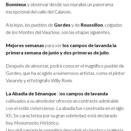
Bonnieux
y observar desde sus murallas un panorama
excepcional del valle del Calavon.
A lo lejos, los pueblos de
Gordes
y de
Roussillon
, colgados
de los Montes del Vaucluse, son las etapas siguientes.
Mejores semanas
para ver
los campos de lavanda la
primera semana de junio y dos primeras de julio
.
Después de almorzar, podrá conocer el magnífico pueblo de
Gordes, que ha acogido a numerosos artistas, como el pintor
Vasarely y el fotógrafo Willy Ronis
La Abadía de Sénanque
: l
os campos de lavanda
cultivados a su alrededor ofrecen un contraste admirable
con el estilo cisterciense. La abadía fue construida en el siglo
XII. Se caracteriza por su gran sobriedad, está declarado
hoy Monumento Histórico.
Una visita guiada le permitirá descubrir el claustro y la iglesia