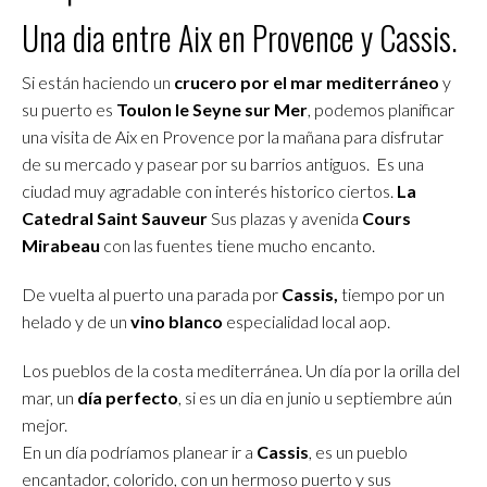
Una dia entre Aix en Provence y Cassis.
Si están haciendo un
crucero por el mar mediterráneo
y
su puerto es
Toulon le Seyne sur Mer
, podemos planificar
una visita de Aix en Provence por la mañana para disfrutar
de su mercado y pasear por su barrios antiguos. Es una
ciudad muy agradable con interés historico ciertos.
La
Catedral Saint Sauveur
Sus plazas y avenida
Cours
Mirabeau
con las fuentes tiene mucho encanto.
De vuelta al puerto una parada por
Cassis,
tiempo por un
helado y de un
vino blanco
especialidad local aop.
Los pueblos de la costa mediterránea. Un día por la orilla del
mar, un
día perfecto
, si es un dia en junio u septiembre aún
mejor.
En un día podríamos planear ir a
Cassis
, es un pueblo
encantador, colorido, con un hermoso puerto y sus