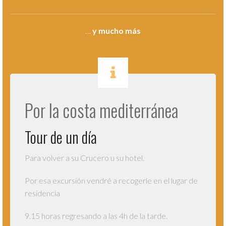
…
y mucho más
.
Por la costa mediterránea
Tour de un día
Para volver a su Crucero u su hotel.
Por esa excursión vendré a recogerle en el lugar de
residencia
9.15 horas regresando a las 4h de la tarde.