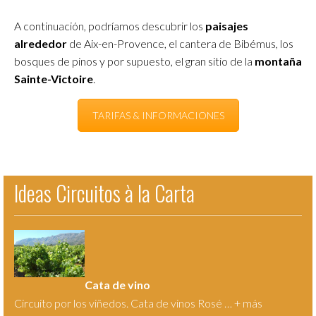
A continuación, podríamos descubrir los
paisajes
alrededor
de Aix-en-Provence, el cantera de Bibémus, los
bosques de pinos y por supuesto, el gran sitio de la
montaña
Sainte-Victoire
.
TARIFAS & INFORMACIONES
Ideas Circuitos à la Carta
Cata de vino
Circuito por los viñedos. Cata de vinos Rosé … +
más