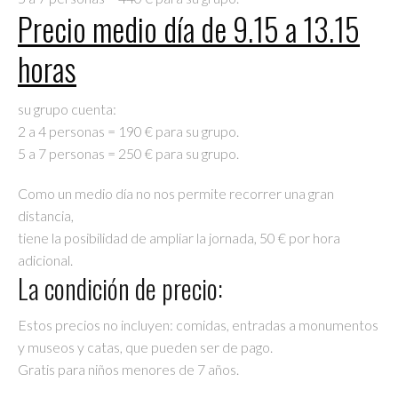
Precio medio día de 9.15 a 13.15
horas
su grupo cuenta:
2 a 4 personas = 190 € para su grupo.
5 a 7 personas = 250 € para su grupo.
Como un medio día no nos permite recorrer una gran
distancia,
tiene la posibilidad de ampliar la jornada, 50 € por hora
adicional.
La condición de precio:
Estos precios no incluyen: comidas, entradas a monumentos
y museos y catas, que pueden ser de pago.
Gratis para niños menores de 7 años.