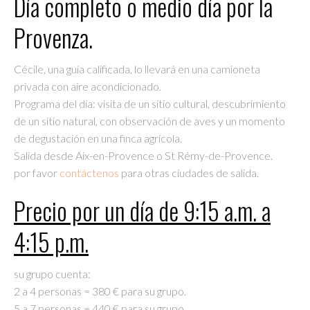
Día completo o medio día por la
Provenza.
Cécile, una guía calificada, lo llevará en una camioneta
privada con aire acondicionado.
Programa del día: visita de un sitio cultural, descubrimiento
de un sitio natural, con observación de aves y un momento
de degustación en una finca agrícola.
Salida desde Aix-en-Provence o St Rémy-de-Provence.
por favor
contáctenos
para otras ciudades de salida.
Precio por un día de 9:15 a.m. a
4:15 p.m.
su grupo cuenta:
2 a 4 personas = 380 € para su grupo.
5 a 7 personas = 440 € para su grupo.