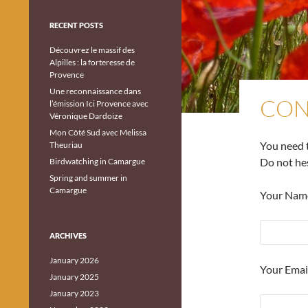
RECENT POSTS
Découvrez le massif des
Alpilles : la forteresse de
Provence
Une reconnaissance dans
CON
l’émission Ici Provence avec
Véronique Dardoize
Mon Côté Sud avec Melissa
You need t
Theuriau
Do not he
Birdwatching in Camargue
Spring and summer in
Camargue
Your Name
ARCHIVES
January 2026
Your Email
January 2025
January 2023