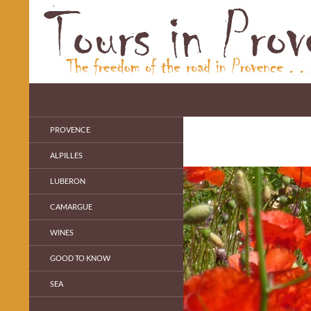
Skip
to
content
Search
Cécile's Blog
Personal Guide in Provence
PROVENCE
ALPILLES
LUBERON
CAMARGUE
WINES
GOOD TO KNOW
SEA