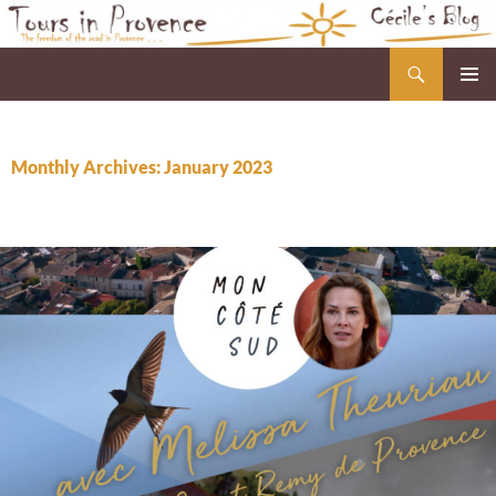
Skip
to
Search
Cécile's Blog
content
PRIMAR
MENU
Monthly Archives: January 2023