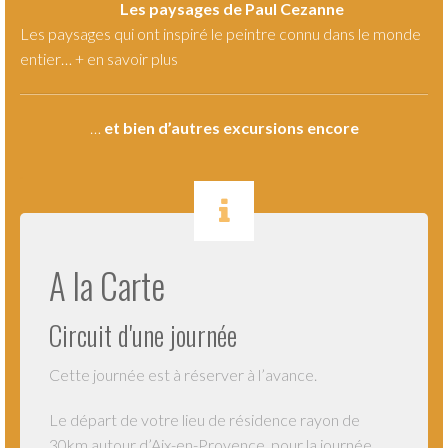
Les paysages de Paul Cezanne
Les paysages qui ont inspiré le peintre connu dans le monde
entier… +
en savoir plus
…
et bien d’autres excursions encore
.
A la Carte
Circuit d'une journée
Cette journée est à réserver à l’avance.
Le départ de votre lieu de résidence rayon de
30km autour d’Aix-en-Provence, pour la journée