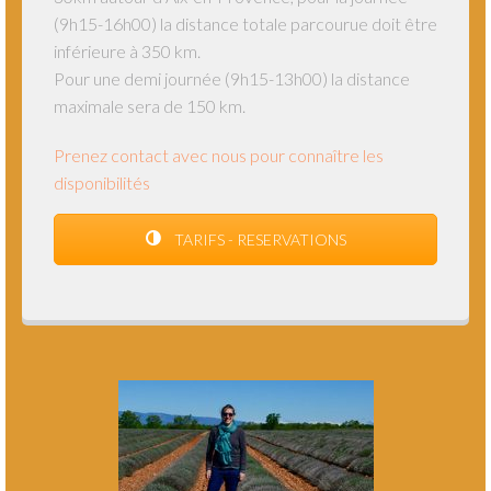
(9h15-16h00) la distance totale parcourue doit être
inférieure à 350 km.
Pour une demi journée (9h15-13h00) la distance
maximale sera de 150 km.
Prenez contact avec nous pour connaître les
disponibilités
TARIFS - RESERVATIONS