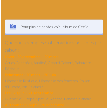
.
Pour plus de photos voir l’album de Cécile
Quelques exemples d’observations possibles par
saison :
Hiver : 20 décembre – 20 mars
Grues Cendrées, Anatidé, Canard Colvert, Balbuzard
Pêcheur
Printemps : 20 mars – 20 Juin
Hirondelle Rustique, Hirondelle des fenêtres, Rollier
d’Europe, Ibis Falcinelle
Eté : 20 juin – 21 septembre
Guêpier d’Europe, Spatule Blanche, Echasse blanche
Automne : 22 sept – 20 décembre