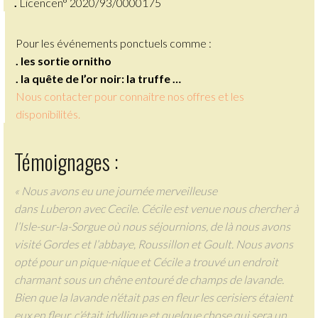
.
Licencen° 2020/93/0000175
Pour les événements ponctuels comme :
. les sortie ornitho
. la quête de l’or noir: la truffe …
Nous contacter pour connaitre nos offres et les
disponibilités.
Témoignages :
« Nous avons eu une journée merveilleuse
dans Luberon avec Cecile. Cécile est venue nous chercher à
l’Isle-sur-la-Sorgue où nous séjournions, de là nous avons
visité Gordes et l’abbaye, Roussillon et Goult. Nous avons
opté pour un pique-nique et Cécile a trouvé un endroit
charmant sous un chêne entouré de champs de lavande.
Bien que la lavande n’était pas en fleur les cerisiers étaient
eux en fleur, c’était idyllique et quelque chose qui sera un