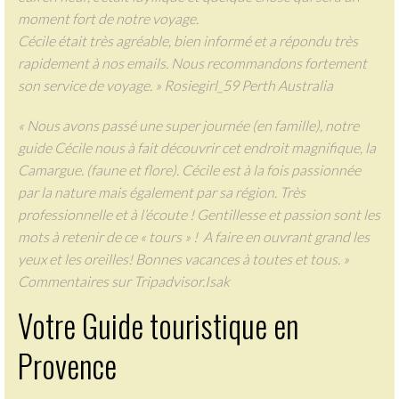
moment fort de notre voyage.
Cécile était très agréable, bien informé et a répondu très
rapidement à nos emails. Nous recommandons fortement
son service de voyage. » Rosiegirl_59 Perth Australia
« Nous avons passé une super journée (en famille), notre
guide Cécile nous à fait découvrir cet endroit magnifique, la
Camargue. (faune et flore). Cécile est à la fois passionnée
par la nature mais également par sa région. Très
professionnelle et à l’écoute ! Gentillesse et passion sont les
mots à retenir de ce « tours » ! A faire en ouvrant grand les
yeux et les oreilles! Bonnes vacances à toutes et tous. »
Commentaires sur Tripadvisor.Isak
Votre Guide touristique en
Provence