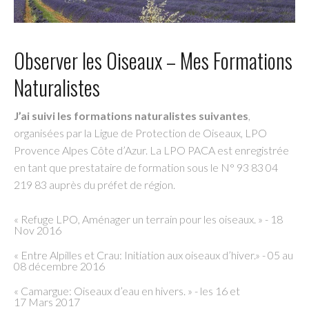
Observer les Oiseaux – Mes Formations
Naturalistes
J’ai suivi les formations naturalistes suivantes
,
organisées par la Ligue de Protection de Oiseaux, LPO
Provence Alpes Côte d’Azur. La LPO PACA est enregistrée
en tant que prestataire de formation sous le N° 93 83 04
219 83 auprès du préfet de région.
« Refuge LPO, Aménager un terrain pour les oiseaux. » - 18
Nov 2016
« Entre Alpilles et Crau: Initiation aux oiseaux d’hiver.» - 05 au
08 décembre 2016
« Camargue: Oiseaux d’eau en hivers. » - les 16 et
17 Mars 2017