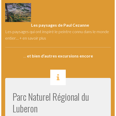
Les paysages de Paul Cezanne
Les paysages qui ont inspiré le peintre connu dans le monde
entier… +
en savoir plus
…
et bien d’autres excursions encore
.
Parc Naturel Régional du
Luberon