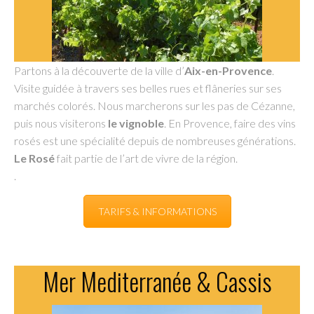
Partons à la découverte de la ville d’
Aix-en-Provence
.
Visite guidée à travers ses belles rues et flâneries sur ses
marchés colorés. Nous marcherons sur les pas de Cézanne,
puis nous visiterons
le vignoble
. En Provence, faire des vins
rosés est une spécialité depuis de nombreuses générations.
Le Rosé
fait partie de l’art de vivre de la région.
.
TARIFS & INFORMATIONS
Mer Mediterranée & Cassis