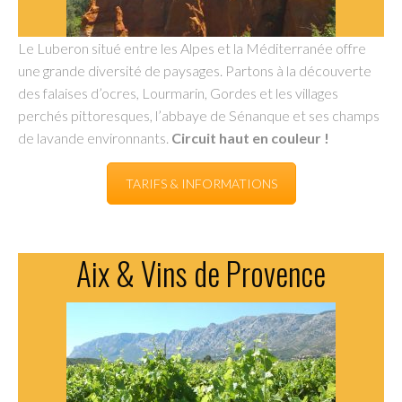
Le Luberon situé entre les Alpes et la Méditerranée offre
une grande diversité de paysages. Partons à la découverte
des falaises d’ocres, Lourmarin, Gordes et les villages
perchés pittoresques, l’abbaye de Sénanque et ses champs
de lavande environnants.
Circuit haut en couleur !
TARIFS & INFORMATIONS
Aix & Vins de Provence