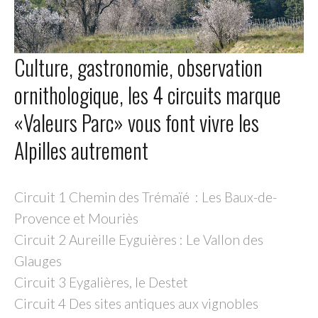
Culture, gastronomie, observation
ornithologique, les 4 circuits marque
«Valeurs Parc» vous font vivre les
Alpilles autrement
Circuit 1 Chemin des Trémaïé : Les Baux-de-
Provence et Mouriès
Circuit 2 Aureille Eyguières : Le Vallon des
Glauges
Circuit 3 Eygalières, le Destet
Circuit 4 Des sites antiques aux vignobles