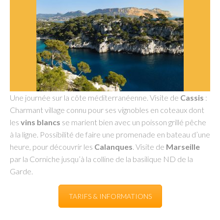
Une journée sur la côte méditerranéenne. Visite de
Cassis
:
Charmant village connu pour ses vignobles en coteaux dont
les
vins blancs
se marient bien avec un poisson grillé pêche
à la ligne. Possibilité de faire une promenade en bateau d’une
heure, pour découvrir les
Calanques
. Visite de
Marseille
par la Corniche jusqu’à la colline de la basilique ND de la
Garde.
TARIFS & INFORMATIONS