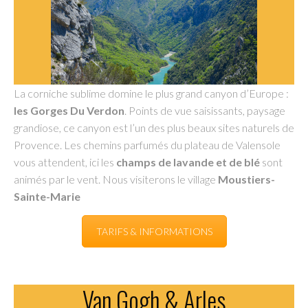
La corniche sublime domine le plus grand canyon d’Europe :
les Gorges Du Verdon
. Points de vue saisissants, paysage
grandiose, ce canyon est l’un des plus beaux sites naturels de
Provence. Les chemins parfumés du plateau de Valensole
vous attendent, ici les
champs de lavande et de blé
sont
animés par le vent. Nous visiterons le village
Moustiers-
Sainte-Marie
TARIFS & INFORMATIONS
Van Gogh & Arles