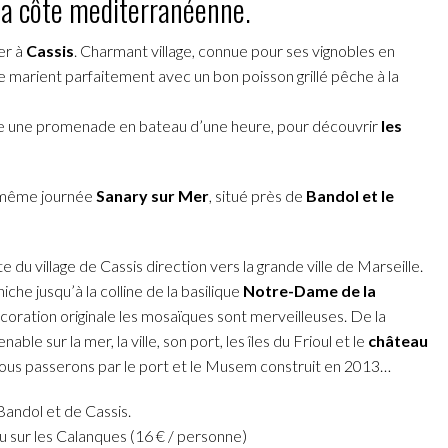
r la côte mediterranéenne.
er à
Cassis
. Charmant village, connue pour ses vignobles en
e marient parfaitement avec un bon poisson grillé pêche à la
aire une promenade en bateau d’une heure, pour découvrir
les
e même journée
Sanary sur Mer
, situé près de
Bandol et le
ite du village de Cassis direction vers la grande ville de Marseille.
iche jusqu’à la colline de la basilique
Notre-Dame de la
écoration originale les mosaïques sont merveilleuses. De la
ble sur la mer, la ville, son port, les îles du Frioul et le
château
 nous passerons par le port et le Musem construit en 2013…
Bandol et de Cassis.
sur les Calanques (16 € / personne)