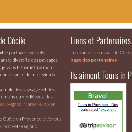
de Cécile
Liens et Partenaires
aitez partager une belle
Les bonnes adresses de Cécil
ans la diversité des paysages
page des partenaires
 je vous transmettrai mon
Ils aiment Tours in 
connaissance de ma région la
semble des paysages et des
omains ou médiévaux, des
les
,
Avignon
,
Marseille
,
Aix en
re
Guide en Provence
et je vous
durant votre séjour.