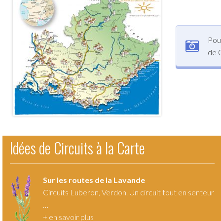
Pour
de 
Idées de Circuits à la Carte
Sur les routes de la Lavande
Circuits Luberon, Verdon. Un circuit tout en senteur
…
+
en savoir plus