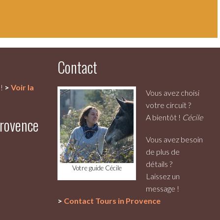
Contact
e!
>
Voir la
Vous avez choisi
votre circuit ?
A bientôt !
Cécile
Provence
Vous avez besoin
de plus de
détails ?
Votre guide Cécile
Laissez un
message !
>
Contact
Tours in Provence