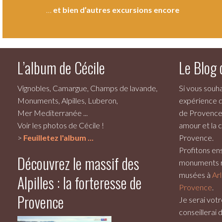
…
et bien d’autres excursions encore
.
L’album de Cécile
Le Blog 
Vignobles, Camargue, Champs de lavande,
Si vous souh
Monuments, Alpilles, Luberon,
expérience d
Mer Mediterranée ...
de Provence,
Voir les photos de Cécile !
amour et la 
>
Feuilletez l'album ...
Provence.
Profitons en
Découvrez le massif des
monuments r
musées à
Ar
Alpilles : la forteresse de
Provence
.
Provence
Je serai vot
conseillerai 