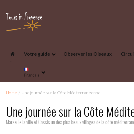
Votre guide
Observer les Oiseaux
Circ
.
Français
Home
/
Une journée sur la Côte Méditerranéenne
Une journée sur la Côte Médit
Marseille la ville et Cassis un des plus beaux villages de la côte méditerra