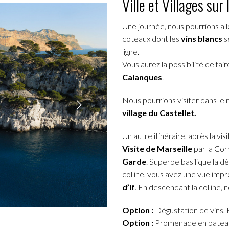
Ville et Villages su
Une journée, nous pourrions all
coteaux dont les
vins blancs
s
ligne.
Vous aurez la possibilité de f
Calanques
.
Nous pourrions visiter dans l
village du Castellet.
Un autre itinéraire, après la vis
Visite de Marseille
par la Corn
Garde
. Superbe basilique la d
colline, vous avez une vue imprena
d’If
. En descendant la colline,
Option :
Dégustation de vins, 
Option :
Promenade en bateau 