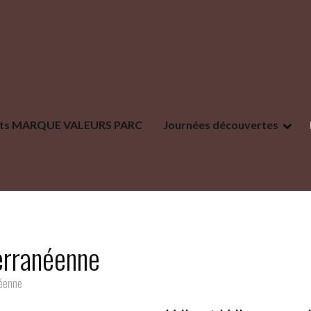
uits MARQUE VALEURS PARC
Journées découvertes
erranéenne
néenne