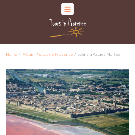
Home
/
Album Photos de Provence
/
Salins à Aigues Mortes