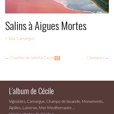
Salins à Aigues Mortes
>
Tour Camargue
←
Coucher de soleil à Cassis
Calanques
→
L’album de Cécile
Vignobles, Camargue, Champs de lavande, Monuments,
Alpilles, Luberon, Mer Mediterranée ...
Voir les photos de Cécile !