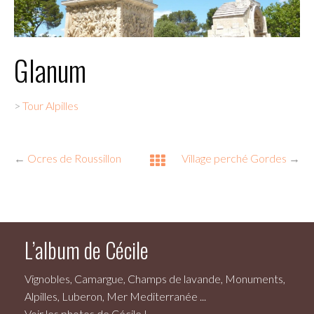
Glanum
>
Tour Alpilles
←
Ocres de Roussillon
Village perché Gordes
→
L’album de Cécile
Vignobles, Camargue, Champs de lavande, Monuments,
Alpilles, Luberon, Mer Mediterranée ...
Voir les photos de Cécile !