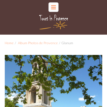
Home
/
Album Photos de Provence
/
Glanum