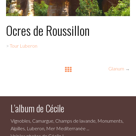
Ocres de Roussillon
>
Tour Luberon
Glanum
→
L’album de Cécile
Vignobles, Camargue, Champs de lavande, Monuments,
Alpilles, Luberon, Mer Mediterranée ...
Voir les photos de Cécile !